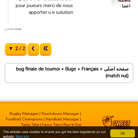
Alberti
pour joueurs merci de nous
اعضا
apporter u e solution
. نوشته شده در
2 / 2
صفحه اصلی
Français
Bugs
bug finale de tournoi
(match nul)
Rugby Manager
|
Touchdown Manager
|
Football Champions
|
Handball Manager
|
Tasty Tale
|
Fancy Tale
|
Run It Out
This website uses cookies to ensure you get the best experience on our
تماس با ما
|
شرایط استفاده
|
خصوصی
| Sweet
OK
website.
More info