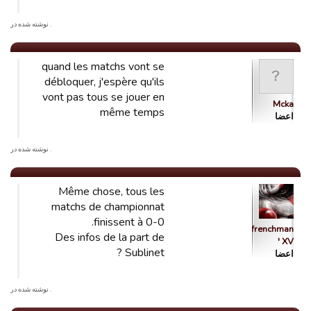
. نوشته شده در
quand les matchs vont se
débloquer, j'espère qu'ils
vont pas tous se jouer en
Mcka
même temps
اعضا
. نوشته شده در
Même chose, tous les
matchs de championnat
finissent à 0-0.
Foulfrenchman
Des infos de la part de
' XV
Sublinet ?
اعضا
. نوشته شده در