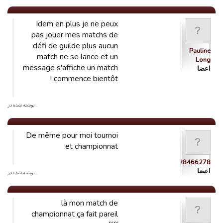
Idem en plus je ne peux
pas jouer mes matchs de
défi de guilde plus aucun
Pauline
match ne se lance et un
Long
message s'affiche un match
اعضا
commence bientôt !
. نوشته شده در
De même pour moi tournoi
et championnat
guest_1442228466278
اعضا
. نوشته شده در
là mon match de
championnat ça fait pareil