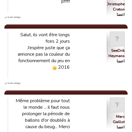
pffff
Christophe
Creton
اعضا
. نوشته شده در
Salut, ils vont être longs
ces 2 jours!!
J’espère juste que ça
SeeDrik
annonce pas la couleur du
Heymans
fonctionnement du jeu en
اعضا
2016
. نوشته شده در
Même problème pour tout
le monde ... il faut nous
prolonger la période de
Marc
ballons d'or doublés à
Gaillot
cause du beug... Merci
اعضا