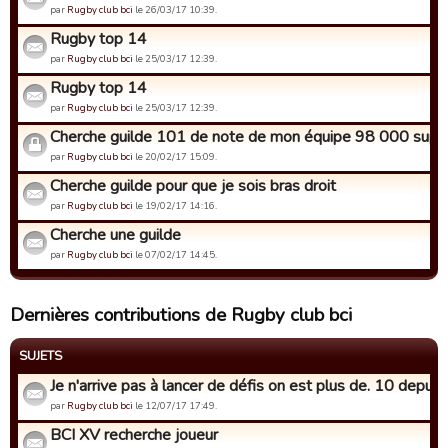
par
Rugby club bci
le 26/03/17 10:39.
Rugby top 14
par
Rugby club bci
le 25/03/17 12:39.
Rugby top 14
par
Rugby club bci
le 25/03/17 12:39.
Cherche guilde 101 de note de mon équipe 98 000 supp
par
Rugby club bci
le 20/02/17 15:09.
Cherche guilde pour que je sois bras droit
par
Rugby club bci
le 19/02/17 14:16.
Cherche une guilde
par
Rugby club bci
le 07/02/17 14:45.
Dernières contributions de Rugby club bci
SUJETS
Je n'arrive pas à lancer de défis on est plus de. 10 depuis .
par
Rugby club bci
le 12/07/17 17:49.
BCI XV recherche joueur