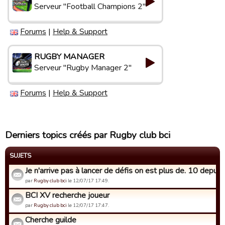
Serveur "Football Champions 2"
Forums
|
Help & Support
RUGBY MANAGER
Serveur "Rugby Manager 2"
Forums
|
Help & Support
Derniers topics créés par Rugby club bci
SUJETS
Je n'arrive pas à lancer de défis on est plus de. 10 depuis .
par
Rugby club bci
le 12/07/17 17:49.
BCI XV recherche joueur
par
Rugby club bci
le 12/07/17 17:47.
Cherche guilde