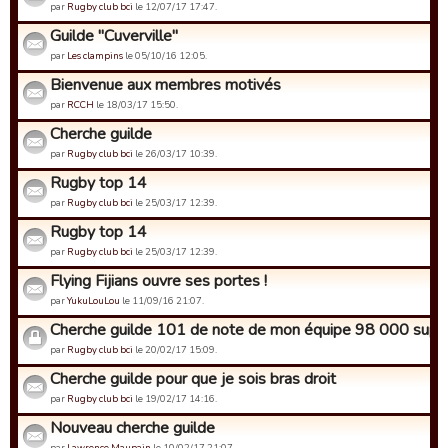
par
Rugby club bci
le 12/07/17 17:47.
Guilde "Cuverville"
par
Les clampins
le 05/10/16 12:05.
Bienvenue aux membres motivés
par
RCCH
le 18/03/17 15:50.
Cherche guilde
par
Rugby club bci
le 26/03/17 10:39.
Rugby top 14
par
Rugby club bci
le 25/03/17 12:39.
Rugby top 14
par
Rugby club bci
le 25/03/17 12:39.
Flying Fijians ouvre ses portes !
par
YukuLouLou
le 11/09/16 21:07.
Cherche guilde 101 de note de mon équipe 98 000 supp
par
Rugby club bci
le 20/02/17 15:09.
Cherche guilde pour que je sois bras droit
par
Rugby club bci
le 19/02/17 14:16.
Nouveau cherche guilde
par
Lawrence Maupain
le 10/02/17 21:07.