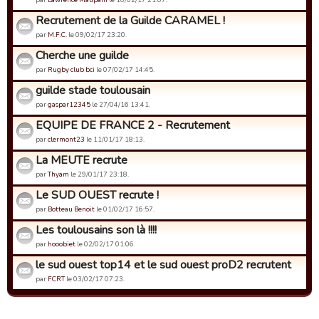
Recrutement de la Guilde CARAMEL !
par
M.F.C.
le 09/02/17 23:20.
Cherche une guilde
par
Rugby club bci
le 07/02/17 14:45.
guilde stade toulousain
par
gaspar12345
le 27/04/16 13:41.
EQUIPE DE FRANCE 2 - Recrutement
par
clermont23
le 11/01/17 18:13.
La MEUTE recrute
par
Thyam
le 29/01/17 23:18.
Le SUD OUEST recrute !
par
Botteau Benoit
le 01/02/17 16:57.
Les toulousains son là !!!!
par
hooobiet
le 02/02/17 01:06.
le sud ouest top14 et le sud ouest proD2 recrutent
par
FCRT
le 03/02/17 07:23.