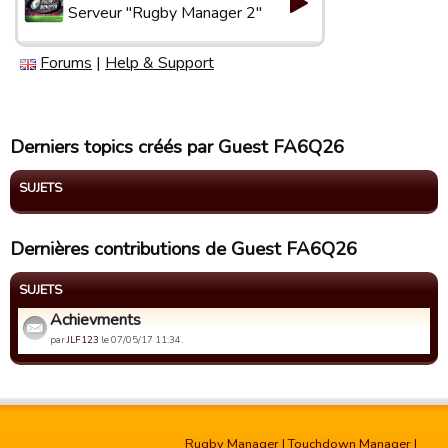
Serveur "Rugby Manager 2"
Forums
|
Help & Support
Derniers topics créés par Guest FA6Q26
SUJETS
Dernières contributions de Guest FA6Q26
SUJETS
Achievments
par
JLF123
le 07/05/17 11:34.
Rugby Manager
|
Touchdown Manager
|