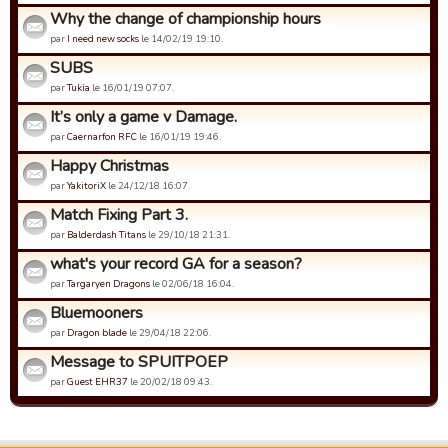
Why the change of championship hours
par
I need new socks
le 14/02/19 19:10.
SUBS
par
Tukia
le 16/01/19 07:07.
It’s only a game v Damage.
par
Caernarfon RFC
le 16/01/19 19:46.
Happy Christmas
par
YakitoriX
le 24/12/18 16:07.
Match Fixing Part 3.
par
Balderdash Titans
le 29/10/18 21:31.
what's your record GA for a season?
par
Targaryen Dragons
le 02/06/18 16:04.
Bluemooners
par
Dragon blade
le 29/04/18 22:06.
Message to SPUITPOEP
par
Guest EHR37
le 20/02/18 09:43.