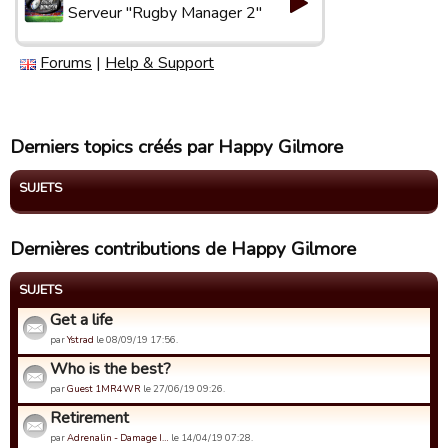
Serveur "Rugby Manager 2"
Forums
|
Help & Support
Derniers topics créés par Happy Gilmore
SUJETS
Dernières contributions de Happy Gilmore
SUJETS
Get a life
par
Ystrad
le 08/09/19 17:56.
Who is the best?
par
Guest 1MR4WR
le 27/06/19 09:26.
Retirement
par
Adrenalin - Damage I…
le 14/04/19 07:28.