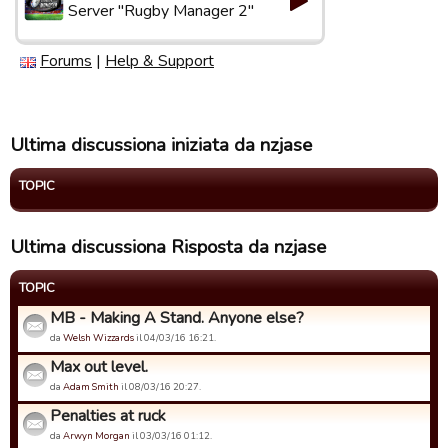
Server "Rugby Manager 2"
Forums
|
Help & Support
Ultima discussiona iniziata da nzjase
TOPIC
Ultima discussiona Risposta da nzjase
TOPIC
MB - Making A Stand. Anyone else?
da
Welsh Wizzards
il 04/03/16 16:21.
Max out level.
da
Adam Smith
il 08/03/16 20:27.
Penalties at ruck
da
Arwyn Morgan
il 03/03/16 01:12.