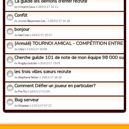
La guilde les demons d'enfer recrute
da
Vincent Caux
il 28/02/17 14:11.
Conflit
da
Aviron Bayonnais Lib…
il 26/02/17 14:18.
bonjour
da
Joel Cros
il 24/02/17 15:17.
(Annulé) TOURNOI AMICAL - COMPÉTITION ENTRE GU
da
Uloz
il 21/02/17 16:08.
Cherche guilde 101 de note de mon équipe 98 000 supp
da
Rugby club bci
il 20/02/17 15:09.
les trois villes sœurs recrute
da
Stephane Tellier
il 25/01/17 18:18.
Comment Défier un joueur en particulier?
da
Pro Try
il 24/01/17 01:09.
Bug serveur
da
Ghjasep
il 21/01/17 07:17.