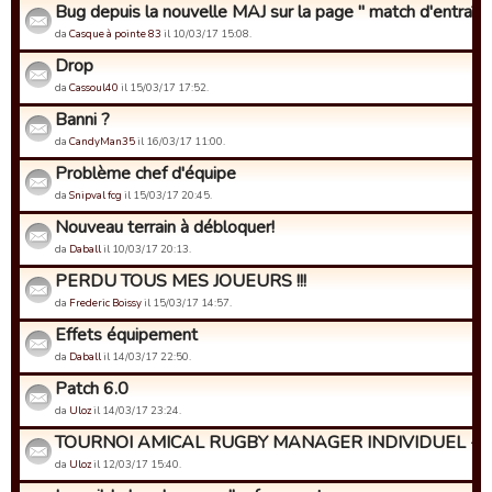
Bug depuis la nouvelle MAJ sur la page " match d'entraîne
da
Casque à pointe 83
il 10/03/17 15:08.
Drop
da
Cassoul40
il 15/03/17 17:52.
Banni ?
da
CandyMan35
il 16/03/17 11:00.
Problème chef d'équipe
da
Snipval fcg
il 15/03/17 20:45.
Nouveau terrain à débloquer!
da
Daball
il 10/03/17 20:13.
PERDU TOUS MES JOUEURS !!!
da
Frederic Boissy
il 15/03/17 14:57.
Effets équipement
da
Daball
il 14/03/17 22:50.
Patch 6.0
da
Uloz
il 14/03/17 23:24.
TOURNOI AMICAL RUGBY MANAGER INDIVIDUEL - Insc
da
Uloz
il 12/03/17 15:40.