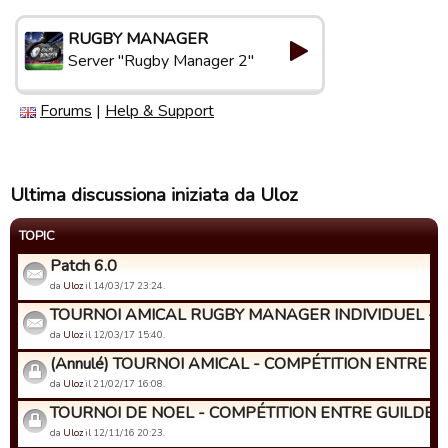
RUGBY MANAGER
Server "Rugby Manager 2"
Forums
|
Help & Support
Ultima discussiona iniziata da Uloz
TOPIC
Patch 6.0
da
Uloz
il 14/03/17 23:24.
TOURNOI AMICAL RUGBY MANAGER INDIVIDUEL - Insc
da
Uloz
il 12/03/17 15:40.
(Annulé) TOURNOI AMICAL - COMPÉTITION ENTRE GU
da
Uloz
il 21/02/17 16:08.
TOURNOI DE NOEL - COMPÉTITION ENTRE GUILDES
da
Uloz
il 12/11/16 20:23.