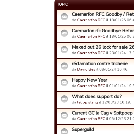
TOPIC
Caernarfon RFC Goodby / Ret
da
Caernarfon RFC
il 18/01/25 06:
Caernarfon rfc Goodbye Retir
da
Caernarfon RFC
il 18/01/25 06:
Maxed out 26 lock for sale 2
da
Caernarfon RFC
il 23/01/24 17:
réclamation contre tricherie
da
David Bes
il 08/01/24 16:46.
Happy New Year
da
Caernarfon RFC
il 01/01/24 19:
What does support do?
da
let op slang
il 12/03/23 10:19.
Current GC la Cag v Spitpoep
da
Caernarfon RFC
il 05/12/23 21:
Superguild