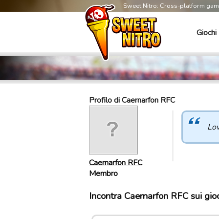
Sweet Nitro: Cross-platform ga
Giochi
Profilo di Caernarfon RFC
Lov
Caernarfon RFC
Membro
Incontra Caernarfon RFC sui gio