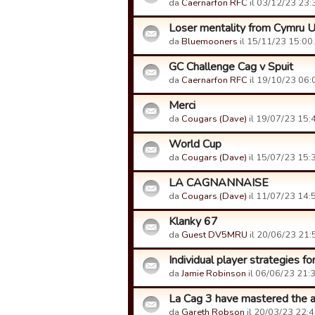
da
Caernarfon RFC
il 03/12/23 23:
Loser mentality from Cymru U
da
Bluemooners
il 15/11/23 15:00.
GC Challenge Cag v Spuit
da
Caernarfon RFC
il 19/10/23 06:
Merci
da
Cougars (Dave)
il 19/07/23 15:
World Cup
da
Cougars (Dave)
il 15/07/23 15:
LA CAGNANNAISE
da
Cougars (Dave)
il 11/07/23 14:
Klanky 67
da
Guest DV5MRU
il 20/06/23 21:
Individual player strategies fo
da
Jamie Robinson
il 06/06/23 21:3
La Cag 3 have mastered the art 
da
Gareth Robson
il 20/03/23 22:4