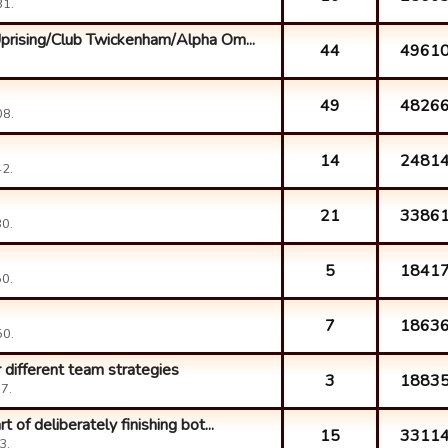
31.
prising/Club Twickenham/Alpha Om...
44
4961
49
4826
08.
14
2481
42.
21
3386
30.
5
1841
50.
7
1863
50.
r different team strategies
3
1883
7.
of deliberately finishing bot...
15
3311
3.