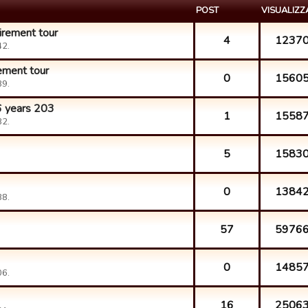
POST
VISUALIZZ
irement tour
4
1237
42.
ement tour
0
1560
39.
6 years 203
1
1558
32.
5
1583
0
1384
38.
57
5976
0
1485
06.
16
2506