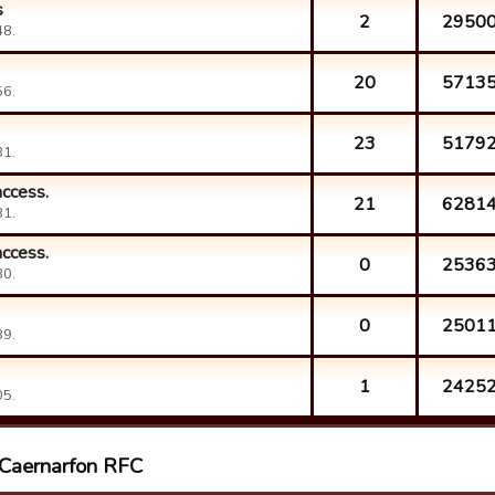
s
2
2950
48.
20
5713
56.
23
5179
31.
access.
21
6281
31.
access.
0
2536
30.
0
2501
39.
1
2425
05.
 Caernarfon RFC