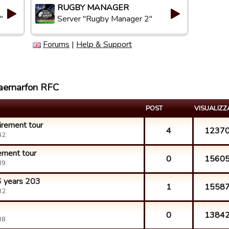
RUGBY MANAGER
"
Server "Rugby Manager 2"
Forums
|
Help & Support
Caernarfon RFC
POST
VISUALIZZ
irement tour
4
1237
42.
ement tour
0
1560
39.
6 years 203
1
1558
32.
0
1384
38.