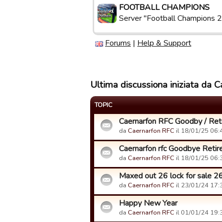
FOOTBALL CHAMPIONS
Server "Football Champions 2
Forums
|
Help & Support
Ultima discussiona iniziata da 
TOPIC
Caernarfon RFC Goodby / Ret
da
Caernarfon RFC
il 18/01/25 06:
Caernarfon rfc Goodbye Retir
da
Caernarfon RFC
il 18/01/25 06:
Maxed out 26 lock for sale 2
da
Caernarfon RFC
il 23/01/24 17:
Happy New Year
da
Caernarfon RFC
il 01/01/24 19: