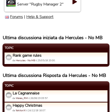
Server "Rugby Manager 2"
Forums
|
Help & Support
Ultima discussiona iniziata da Hercules - No MB
TOPIC
Rank game rules
da
Hercules - No MB
il 29/05/18 20:00.
Ultima discussiona Risposta da Hercules - No MB
TOPIC
La Cagnannaise
da
Wales_RM
il 26/08/19 09:57.
Happy Christmas
da
YakitoriX
il 24/12/18 16:07.