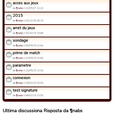
acces aux jeux
da
¶nabs
il 12/05/17 12:22.
2015
da
¶nabs
il 24/12/15 18:15.
arret du jeux
da
¶nabs
il 20/10/15 15:48.
sondage
da
¶nabs
il 30/05/15 12:44.
prime de match
da
¶nabs
il 23/05/15 14:46.
parametre
da
¶nabs
il 22/05/15 12:34.
connexion
da
¶nabs
il 25/03/15 19:05.
test signature
da
¶nabs
il 08/02/15 13:53.
Ultima discussiona Risposta da ¶nabs