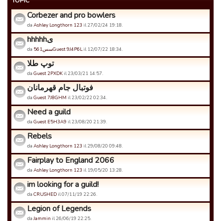
TOPIC
Corbezer and pro bowlers
da
Ashley Longthorn 123
il 27/02/24 19:18.
hhhhhی
da
561سسGuest 9J4P6L
il 12/07/22 18:34.
توپ طلا
da
Guest 2PXDK
il 23/03/21 14:57.
فوتبال جام قهرمانان
da
Guest 7J8GHM
il 23/02/22 02:34.
Need a guild
da
Guest E5H3A9
il 23/08/20 21:39.
Rebels
da
Ashley Longthorn 123
il 29/08/20 09:48.
Fairplay to England 2066
da
Ashley Longthorn 123
il 19/05/20 13:28.
im looking for a guild!
da
CRUSHED
il 07/11/19 22:26.
Legion of Legends
da
Jammin
il 26/06/19 22:25.