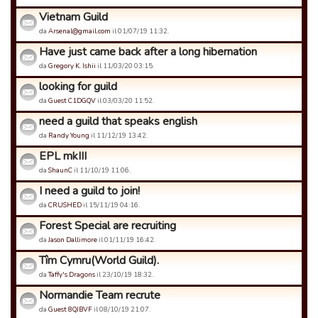
Vietnam Guild
da
Arsenal@gmail.com
il 01/07/19 11:32.
Have just came back after a long hibernation
da
Gregory K. Ishii
il 11/03/20 03:15.
looking for guild
da
Guest C1DGQV
il 03/03/20 11:52.
need a guild that speaks english
da
Randy Young
il 11/12/19 13:42.
EPL mkIII
da
ShaunC
il 11/10/19 11:06.
I need a guild to join!
da
CRUSHED
il 15/11/19 04:16.
Forest Special are recruiting
da
Jason Dallimore
il 01/11/19 16:42.
Tîm Cymru(World Guild).
da
Taffy's Dragons
il 23/10/19 18:32.
Normandie Team recrute
da
Guest 8QJBVF
il 08/10/19 21:07.