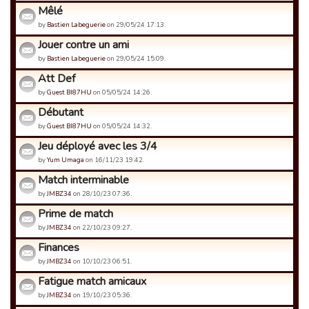
Mêlé
by
Bastien Labeguerie
on 29/05/24 17:13.
Jouer contre un ami
by
Bastien Labeguerie
on 29/05/24 15:09.
Att Def
by
Guest BI87HU
on 05/05/24 14:26.
Débutant
by
Guest BI87HU
on 05/05/24 14:32.
Jeu déployé avec les 3/4
by
Yum Umaga
on 16/11/23 19:42.
Match interminable
by
JMBZ34
on 28/10/23 07:36.
Prime de match
by
JMBZ34
on 22/10/23 09:27.
Finances
by
JMBZ34
on 10/10/23 06:51.
Fatigue match amicaux
by
JMBZ34
on 19/10/23 05:36.