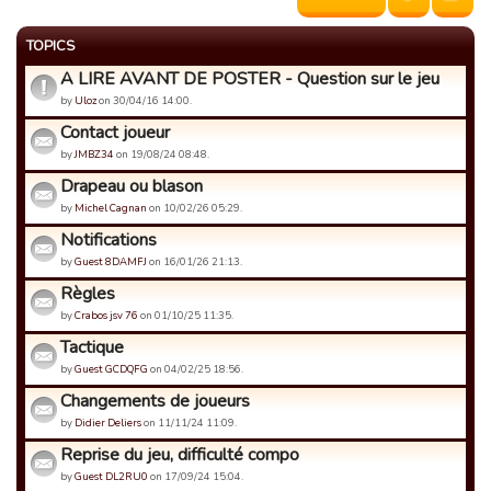
TOPICS
A LIRE AVANT DE POSTER - Question sur le jeu
by
Uloz
on 30/04/16 14:00.
Contact joueur
by
JMBZ34
on 19/08/24 08:48.
Drapeau ou blason
by
Michel Cagnan
on 10/02/26 05:29.
Notifications
by
Guest 8DAMFJ
on 16/01/26 21:13.
Règles
by
Crabos jsv 76
on 01/10/25 11:35.
Tactique
by
Guest GCDQFG
on 04/02/25 18:56.
Changements de joueurs
by
Didier Deliers
on 11/11/24 11:09.
Reprise du jeu, difficulté compo
by
Guest DL2RU0
on 17/09/24 15:04.