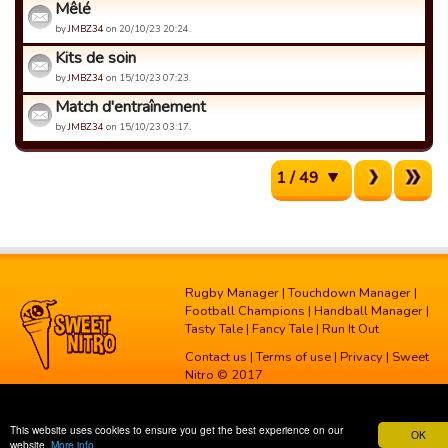
Mêlé
by
JMBZ34
on 20/10/23 20:24.
Kits de soin
by
JMBZ34
on 15/10/23 07:23.
Match d'entraînement
by
JMBZ34
on 15/10/23 03:17.
1 / 49
Rugby Manager
|
Touchdown Manager
|
Football Champions
|
Handball Manager
|
Tasty Tale
|
Fancy Tale
|
Run It Out
Contact us
|
Terms of use
|
Privacy
| Sweet
Nitro © 2017
This website uses cookies to ensure you get the best experience on our
OK
website.
More info