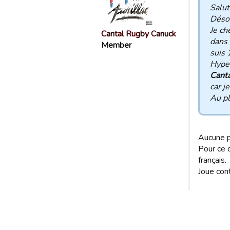
Salut
Désol
Je ch
Cantal Rugby Canuck
dans 
Member
suis 
Hyper
Cant
car j
Au pl
Aucune p
Pour ce q
français.
Joue con