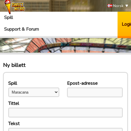
Norsk
Spill
Logi
Support & Forum
Ny billett
Spill
Epost-adresse
Tittel
Tekst