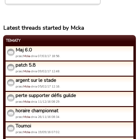
Latest threads started by Mcka
TEMATY
Maj 6.0
przez
Mcka
dnia 07/03/17 18:56.
patch 5.8
przez
Mcka
dnia 09/02/17 12:48.
argent sur le stade
przez
Mcka
dnia 05/02/17 12:16.
perte supporter défis guilde
przez
Mcka
dnia 11/12/16 08:29.
horaire championnat
przez
Mcka
dnia 26/11/16 08:34.
Tournoi
przez
Mcka
dnia 19/09/16 07:02.