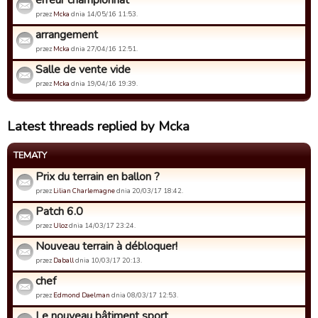
erreur championnat
przez
Mcka
dnia 14/05/16 11:53.
arrangement
przez
Mcka
dnia 27/04/16 12:51.
Salle de vente vide
przez
Mcka
dnia 19/04/16 19:39.
Latest threads replied by Mcka
TEMATY
Prix du terrain en ballon ?
przez
Lilian Charlemagne
dnia 20/03/17 18:42.
Patch 6.0
przez
Uloz
dnia 14/03/17 23:24.
Nouveau terrain à débloquer!
przez
Daball
dnia 10/03/17 20:13.
chef
przez
Edmond Daelman
dnia 08/03/17 12:53.
Le nouveau bâtiment sport