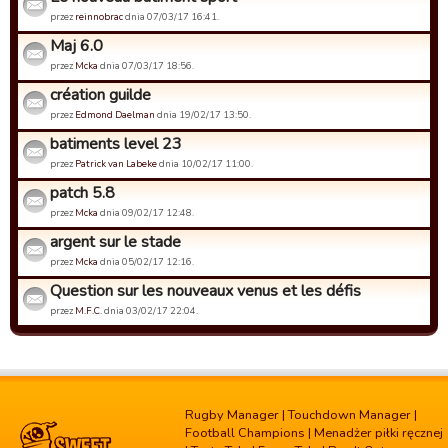
przez
reinnobrac
dnia 07/03/17 16:41.
Maj 6.0
przez
Mcka
dnia 07/03/17 18:56.
création guilde
przez
Edmond Daelman
dnia 19/02/17 13:50.
batiments level 23
przez
Patrick van Labeke
dnia 10/02/17 11:00.
patch 5.8
przez
Mcka
dnia 09/02/17 12:48.
argent sur le stade
przez
Mcka
dnia 05/02/17 12:16.
Question sur les nouveaux venus et les défis
przez
M.F.C.
dnia 03/02/17 22:04.
Rugby Manager
|
Touchdown Manager
|
Football Champions
|
Menadżer piłki ręcznej