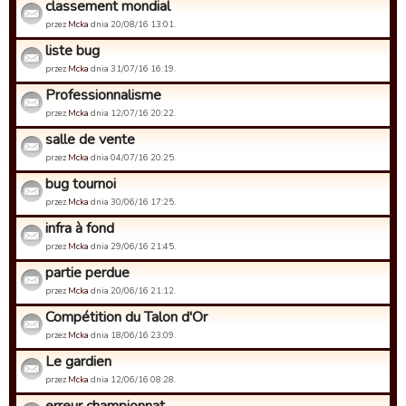
classement mondial
przez
Mcka
dnia 20/08/16 13:01.
liste bug
przez
Mcka
dnia 31/07/16 16:19.
Professionnalisme
przez
Mcka
dnia 12/07/16 20:22.
salle de vente
przez
Mcka
dnia 04/07/16 20:25.
bug tournoi
przez
Mcka
dnia 30/06/16 17:25.
infra à fond
przez
Mcka
dnia 29/06/16 21:45.
partie perdue
przez
Mcka
dnia 20/06/16 21:12.
Compétition du Talon d'Or
przez
Mcka
dnia 18/06/16 23:09.
Le gardien
przez
Mcka
dnia 12/06/16 08:28.