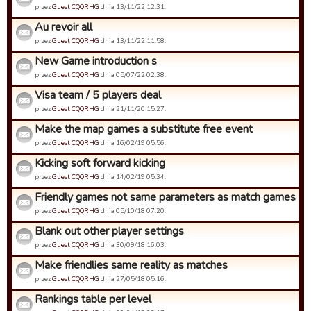
przez
Guest CQQRHG
dnia 13/11/22 12:31.
Au revoir all
przez
Guest CQQRHG
dnia 13/11/22 11:58.
New Game introduction s
przez
Guest CQQRHG
dnia 05/07/22 02:38.
Visa team / 5 players deal
przez
Guest CQQRHG
dnia 21/11/20 15:27.
Make the map games a substitute free event
przez
Guest CQQRHG
dnia 16/02/19 05:56.
Kicking soft forward kicking
przez
Guest CQQRHG
dnia 14/02/19 05:34.
Friendly games not same parameters as match games
przez
Guest CQQRHG
dnia 05/10/18 07:20.
Blank out other player settings
przez
Guest CQQRHG
dnia 30/09/18 16:03.
Make friendlies same reality as matches
przez
Guest CQQRHG
dnia 27/05/18 05:16.
Rankings table per level