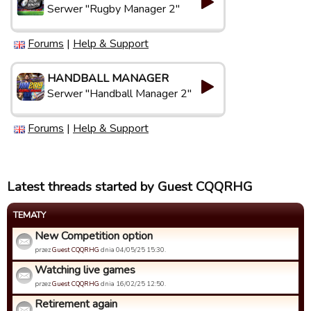
Serwer "Rugby Manager 2"
Forums
|
Help & Support
HANDBALL MANAGER
Serwer "Handball Manager 2"
Forums
|
Help & Support
Latest threads started by Guest CQQRHG
TEMATY
New Competition option
przez
Guest CQQRHG
dnia 04/05/25 15:30.
Watching live games
przez
Guest CQQRHG
dnia 16/02/25 12:50.
Retirement again