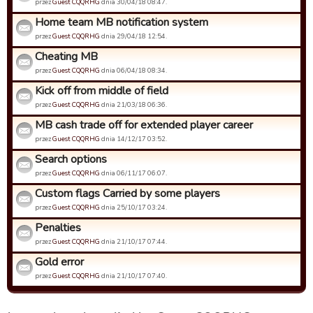
przez
Guest CQQRHG
dnia 30/04/18 08:47.
Home team MB notification system
przez
Guest CQQRHG
dnia 29/04/18 12:54.
Cheating MB
przez
Guest CQQRHG
dnia 06/04/18 08:34.
Kick off from middle of field
przez
Guest CQQRHG
dnia 21/03/18 06:36.
MB cash trade off for extended player career
przez
Guest CQQRHG
dnia 14/12/17 03:52.
Search options
przez
Guest CQQRHG
dnia 06/11/17 06:07.
Custom flags Carried by some players
przez
Guest CQQRHG
dnia 25/10/17 03:24.
Penalties
przez
Guest CQQRHG
dnia 21/10/17 07:44.
Gold error
przez
Guest CQQRHG
dnia 21/10/17 07:40.