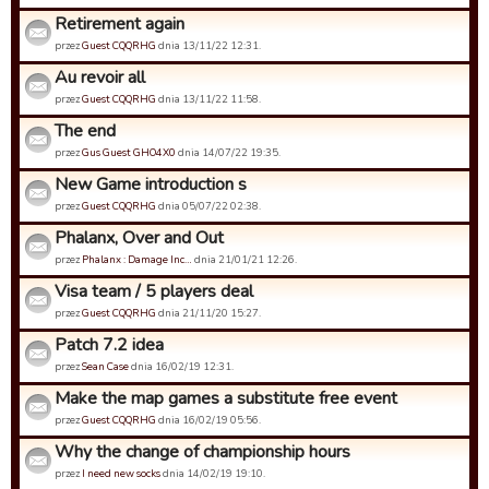
Retirement again
przez
Guest CQQRHG
dnia 13/11/22 12:31.
Au revoir all
przez
Guest CQQRHG
dnia 13/11/22 11:58.
The end
przez
Gus Guest GHO4X0
dnia 14/07/22 19:35.
New Game introduction s
przez
Guest CQQRHG
dnia 05/07/22 02:38.
Phalanx, Over and Out
przez
Phalanx : Damage Inc…
dnia 21/01/21 12:26.
Visa team / 5 players deal
przez
Guest CQQRHG
dnia 21/11/20 15:27.
Patch 7.2 idea
przez
Sean Case
dnia 16/02/19 12:31.
Make the map games a substitute free event
przez
Guest CQQRHG
dnia 16/02/19 05:56.
Why the change of championship hours
przez
I need new socks
dnia 14/02/19 19:10.