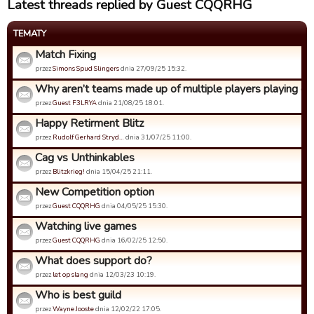
Latest threads replied by Guest CQQRHG
TEMATY
Match Fixing
przez
Simons Spud Slingers
dnia 27/09/25 15:32.
Why aren’t teams made up of multiple players playing out 
przez
Guest F3LRYA
dnia 21/08/25 18:01.
Happy Retirment Blitz
przez
Rudolf Gerhard Stryd…
dnia 31/07/25 11:00.
Cag vs Unthinkables
przez
Blitzkrieg!
dnia 15/04/25 21:11.
New Competition option
przez
Guest CQQRHG
dnia 04/05/25 15:30.
Watching live games
przez
Guest CQQRHG
dnia 16/02/25 12:50.
What does support do?
przez
let op slang
dnia 12/03/23 10:19.
Who is best guild
przez
Wayne Jooste
dnia 12/02/22 17:05.