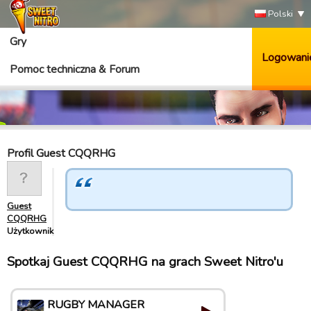
Polski
Gry
Logowani
Pomoc techniczna & Forum
Profil Guest CQQRHG
Guest
CQQRHG
Użytkownik
Spotkaj Guest CQQRHG na grach Sweet Nitro'u
RUGBY MANAGER