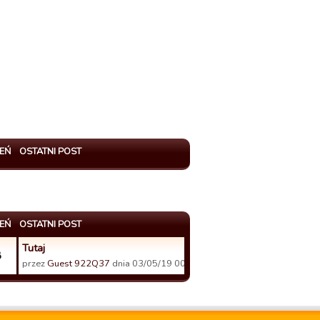
EŃ
OSTATNI POST
EŃ
OSTATNI POST
Tutaj
8
przez
Guest 922Q37
dnia 03/05/19 00:32.