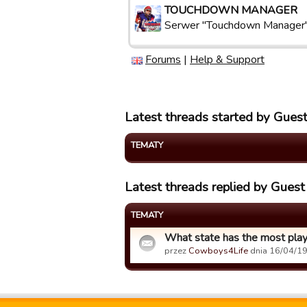
TOUCHDOWN MANAGER
Serwer "Touchdown Manager
Forums
|
Help & Support
Latest threads started by Gue
TEMATY
Latest threads replied by Gue
TEMATY
What state has the most pla
przez
Cowboys4Life
dnia 16/04/19