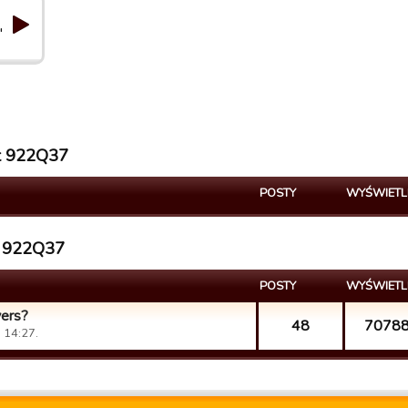
"
st 922Q37
POSTY
WYŚWIETL
st 922Q37
POSTY
WYŚWIETL
yers?
48
7078
 14:27.