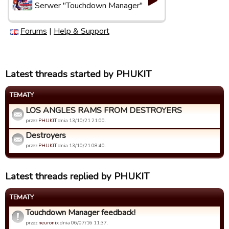
Serwer "Touchdown Manager"
Forums
|
Help & Support
Latest threads started by PHUKIT
TEMATY
LOS ANGLES RAMS FROM DESTROYERS
przez
PHUKIT
dnia 13/10/21 21:00.
Destroyers
przez
PHUKIT
dnia 13/10/21 08:40.
Latest threads replied by PHUKIT
TEMATY
Touchdown Manager feedback!
przez
neuronix
dnia 06/07/16 11:37.