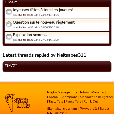
TEMATY
Joyeuses fêtes à tous les joueurs!
przez
Neitsabes311
dnia 24/12/18 14:05.
Question sur le nouveau règlement
przez
Neitsabes311
dnia 24/06/15 20:46.
Explication scores...
przez
Neitsabes311
dnia 27/02/15 19:00.
Latest threads replied by Neitsabes311
TEMATY
Rugby Manager
|
Touchdown Manager
|
Football Champions
|
Menadżer piłki ręcznej
|
Tasty Tale
|
Fancy Tale
|
Run It Out
Skontaktuj się z nami
|
Prywatność
| Sweet
Nitro © 2017