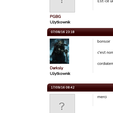
Est-ce u
PGBG
Użytkownik
07/08/16 23:18
bonsoir
c'est nor
cordiale
Darksly
Użytkownik
17/09/16 08:42
merci