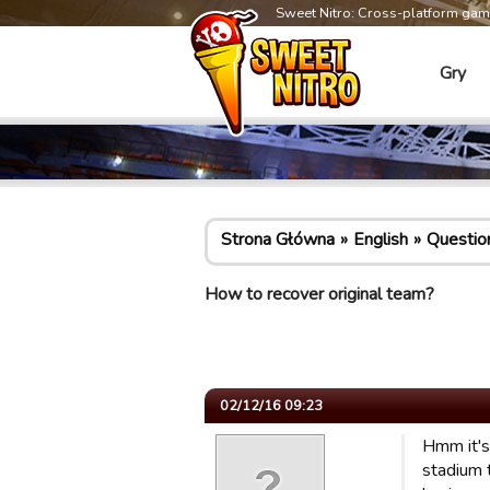
Sweet Nitro: Cross-platform ga
Gry
Strona Główna
English
Questio
How to recover original team?
02/12/16 09:23
Hmm it's
stadium t