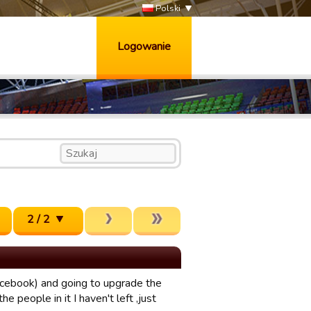
Polski
Logowanie
2 / 2
acebook) and going to upgrade the
he people in it I haven't left ,just