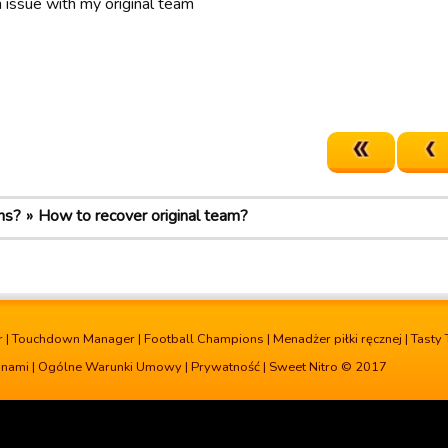
n issue with my original team
ns?
How to recover original team?
r
|
Touchdown Manager
|
Football Champions
|
Menadżer piłki ręcznej
|
Tasty 
z nami
|
Ogólne Warunki Umowy
|
Prywatność
| Sweet Nitro © 2017