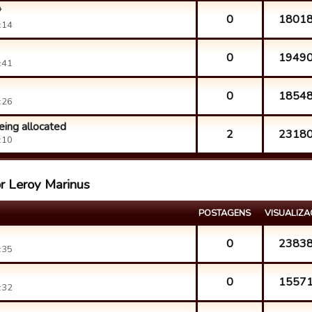
*
0
1801
:14
0
1949
:41
0
1854
:26
eing allocated
2
2318
:10
r Leroy Marinus
POSTAGENS
VISUALIZ
0
2383
:35
0
1557
:32