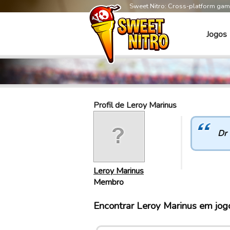
Sweet Nitro: Cross-platform ga
Jogos
Profil de Leroy Marinus
Dr
Leroy Marinus
Membro
Encontrar Leroy Marinus em jog