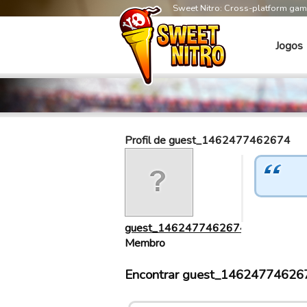
Sweet Nitro: Cross-platform ga
Jogos
Profil de guest_1462477462674
guest_1462477462674
Membro
Encontrar guest_146247746267