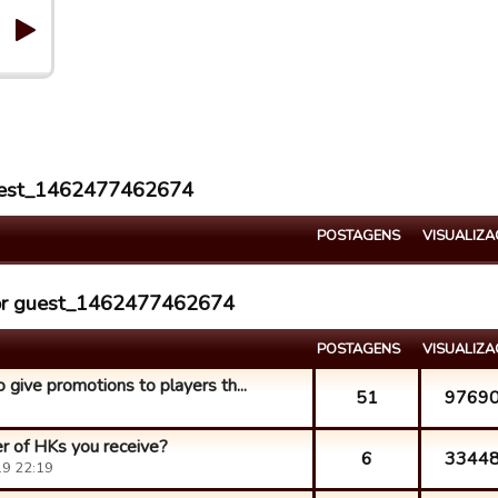
 guest_1462477462674
POSTAGENS
VISUALIZ
por guest_1462477462674
POSTAGENS
VISUALIZ
 give promotions to players th...
51
9769
r of HKs you receive?
6
3344
9 22:19