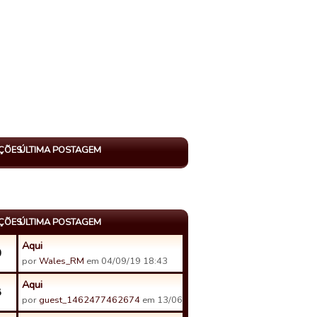
AÇÕES
ÚLTIMA POSTAGEM
AÇÕES
ÚLTIMA POSTAGEM
Aqui
0
por
Wales_RM
em 04/09/19 18:43
Aqui
8
por
guest_1462477462674
em 13/06/19 22:16