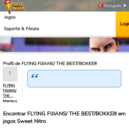
Português
Jogos
Logi
Suporte & Fóruns
Profil de FLYING FIJIANS/ THE BEST/BOKKE!!!
FLYING
FIJIANS/
THE …
Membro
Encontrar FLYING FIJIANS/ THE BEST/BOKKE!!! em
jogos Sweet Nitro