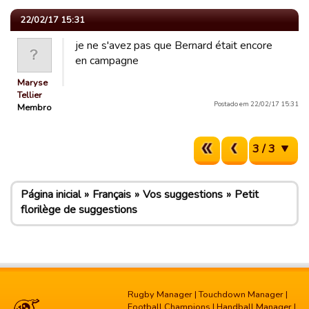
22/02/17 15:31
je ne s'avez pas que Bernard était encore
en campagne
Maryse
Tellier
Postado em 22/02/17 15:31
Membro
3 / 3
Página inicial
Français
Vos suggestions
Petit
florilège de suggestions
Rugby Manager
|
Touchdown Manager
|
Football Champions
|
Handball Manager
|