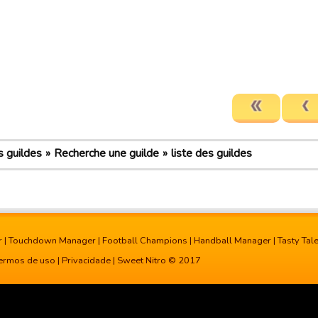
 guildes
Recherche une guilde
liste des guildes
r
|
Touchdown Manager
|
Football Champions
|
Handball Manager
|
Tasty Tal
ermos de uso
|
Privacidade
| Sweet Nitro © 2017