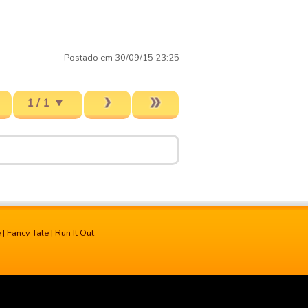
Postado em 30/09/15 23:25
1 / 1
e
|
Fancy Tale
|
Run It Out