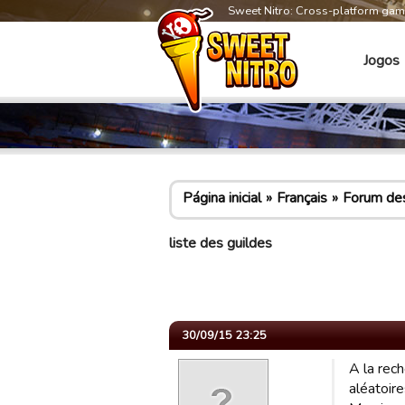
Sweet Nitro: Cross-platform ga
Jogos
Página inicial
Français
Forum des
liste des guildes
30/09/15 23:25
A la rech
aléatoire