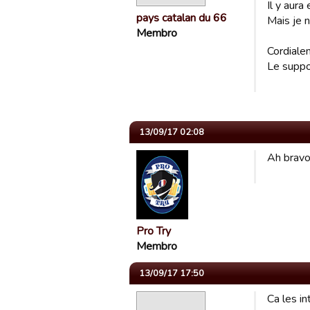
Il y aur
pays catalan du 66
Mais je 
Membro
Cordiale
Le supp
13/09/17 02:08
Ah bravo.
Pro Try
Membro
13/09/17 17:50
Ca les in