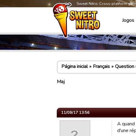
Sweet Nitro: Cross-platform ga
Jogos
Página inicial
Français
Question s
Maj
11/09/17 13:56
A quand 
d'une ré