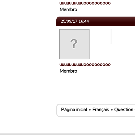
uuuuuuuuuuoooooooooo…
Membro
25/09/17 16:44
uuuuuuuuuuoooooooooo…
Membro
Página inicial
Français
Question s