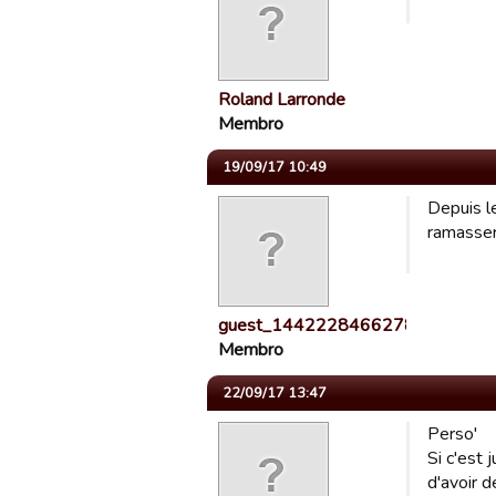
Roland Larronde
Membro
19/09/17 10:49
Depuis le
ramasser 
guest_1442228466278
Membro
22/09/17 13:47
Perso'
Si c'est 
d'avoir d