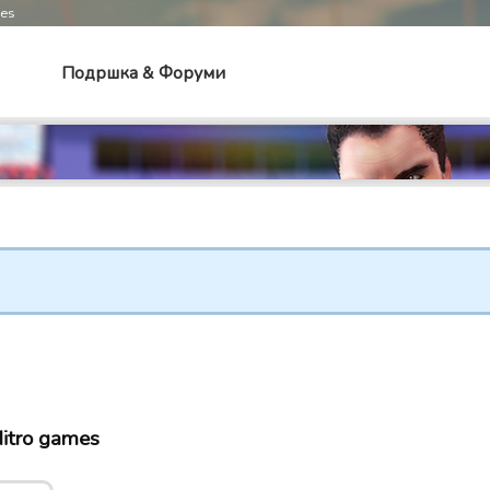
mes
Подршка & Форуми
Nitro games