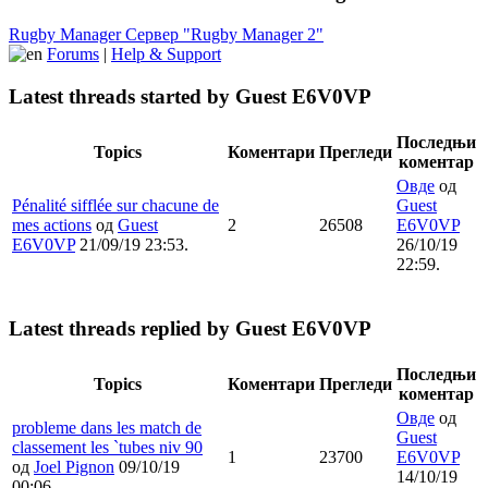
Rugby Manager
Сервер "Rugby Manager 2"
Forums
|
Help & Support
Latest threads started by Guest E6V0VP
Последњи
Topics
Коментари
Прегледи
коментар
Овде
од
Pénalité sifflée sur chacune de
Guest
mes actions
од
Guest
2
26508
E6V0VP
E6V0VP
21/09/19 23:53.
26/10/19
22:59.
Latest threads replied by Guest E6V0VP
Последњи
Topics
Коментари
Прегледи
коментар
Овде
од
probleme dans les match de
Guest
classement les `tubes niv 90
1
23700
E6V0VP
од
Joel Pignon
09/10/19
14/10/19
00:06.