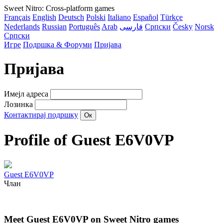
Sweet Nitro: Cross-platform games
Français
English
Deutsch
Polski
Italiano
Español
Türkçe
Nederlands
Russian
Português
Arab
فارسی
Српски
Česky
Norsk
Српски
Игре
Подршка & Форуми
Пријава
Пријава
Имејл адреса
Лозинка
Контактирај подршку
Profile of Guest E6V0VP
Guest E6V0VP
Члан
Meet Guest E6V0VP on Sweet Nitro games