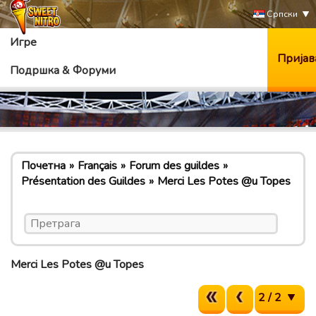
Српски
Игре
Пријав
Подршка & Форуми
Почетна
Français
Forum des guildes
Présentation des Guildes
Merci Les Potes @u Topes
Merci Les Potes @u Topes
2 / 2