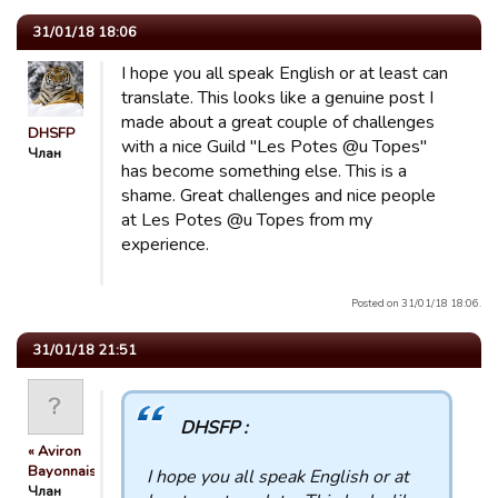
31/01/18 18:06
I hope you all speak English or at least can
translate. This looks like a genuine post I
made about a great couple of challenges
DHSFP
with a nice Guild "Les Potes @u Topes"
Члан
has become something else. This is a
shame. Great challenges and nice people
at Les Potes @u Topes from my
experience.
Posted on 31/01/18 18:06.
31/01/18 21:51
DHSFP :
« Aviron
Bayonnais »
I hope you all speak English or at
Члан