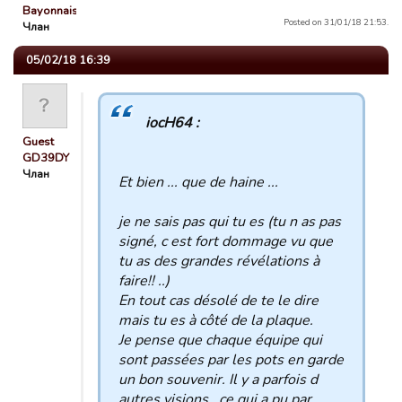
Bayonnais »
Posted on 31/01/18 21:53.
Члан
05/02/18 16:39
iocH64 :
Guest
GD39DY
Члан
Et bien ... que de haine ...
je ne sais pas qui tu es (tu n as pas
signé, c est fort dommage vu que
tu as des grandes révélations à
faire!! ..)
En tout cas désolé de te le dire
mais tu es à côté de la plaque.
Je pense que chaque équipe qui
sont passées par les pots en garde
un bon souvenir. Il y a parfois d
autres visions.. ce qui a pu par