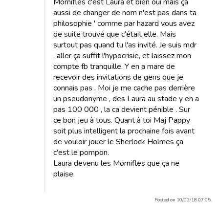
Mornifles c'est Laura et bien oui mais ça
aussi de changer de nom n'est pas dans ta
philosophie ' comme par hazard vous avez
de suite trouvé que c'était elle. Mais
surtout pas quand tu l'as invité. Je suis mdr
, aller ça suffit l'hypocrisie, et laissez mon
compte fb tranquille. Y en a mare de
recevoir des invitations de gens que je
connais pas . Moi je me cache pas derrière
un pseudonyme , des Laura au stade y en a
pas 100 000 , la ca devient pénible . Sur
ce bon jeu à tous. Quant à toi Maj Pappy
soit plus intelligent la prochaine fois avant
de vouloir jouer le Sherlock Holmes ça
c'est le pompon.
Laura devenu les Mornifles que ça ne
plaise.
Posted on 10/02/18 07:05.