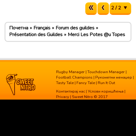
2 / 2
Почетна
Français
Forum des guildes
Présentation des Guildes
Merci Les Potes @u Topes
Rugby Manager
|
Touchdown Manager
|
Football Champions
|
Рукометни менаџер
|
Tasty Tale
|
Fancy Tale
|
Run It Out
Контактирај нас
|
Услови коришћења
|
Privacy
| Sweet Nitro © 2017