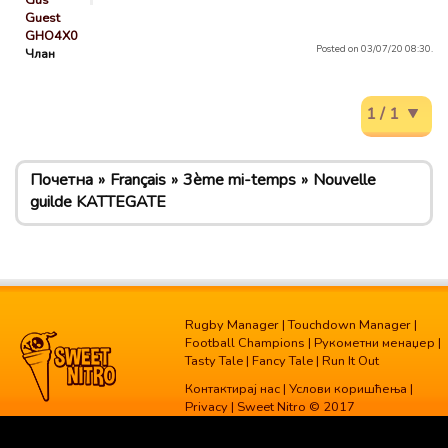
Gus
Guest
GHO4X0
Posted on 03/07/20 08:30.
Члан
1 / 1
Почетна
Français
3ème mi-temps
Nouvelle
guilde KATTEGATE
Rugby Manager
|
Touchdown Manager
|
Football Champions
|
Рукометни менаџер
|
Tasty Tale
|
Fancy Tale
|
Run It Out
Контактирај нас
|
Услови коришћења
|
Privacy
| Sweet Nitro © 2017