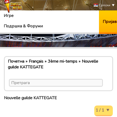
Српски
Игре
Пријав
Подршка & Форуми
Почетна
Français
3ème mi-temps
Nouvelle
guilde KATTEGATE
Nouvelle guilde KATTEGATE
1 / 1