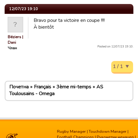
12/07/23 19:10
Bravo pour ta victoire en coupe !!!!
À bientôt
Béziers |
Dani
Posted on 12/07/23 19:10.
Члан
1 / 1
Почетна
Français
3ème mi-temps
AS
Toulousains - Omega
Rugby Manager
|
Touchdown Manager
|
Football Champions
|
Рукометни менаџер
|