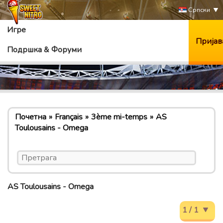
Српски
Игре
Пријав
Подршка & Форуми
Почетна
Français
3ème mi-temps
AS
Toulousains - Omega
AS Toulousains - Omega
1 / 1