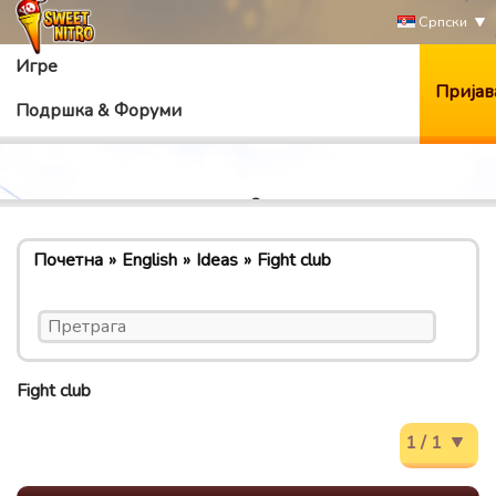
Српски
Игре
Пријав
Подршка & Форуми
Почетна
English
Ideas
Fight club
Fight club
1 / 1