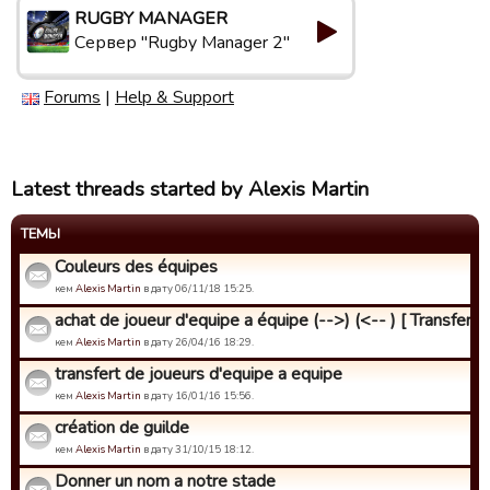
RUGBY MANAGER
Сервер "Rugby Manager 2"
Forums
|
Help & Support
Latest threads started by Alexis Martin
ТЕМЫ
Couleurs des équipes
кем
Alexis Martin
в дату 06/11/18 15:25.
achat de joueur d'equipe a équipe (-->) (<-- ) [ Transfert ..
кем
Alexis Martin
в дату 26/04/16 18:29.
transfert de joueurs d'equipe a equipe
кем
Alexis Martin
в дату 16/01/16 15:56.
création de guilde
кем
Alexis Martin
в дату 31/10/15 18:12.
Donner un nom a notre stade