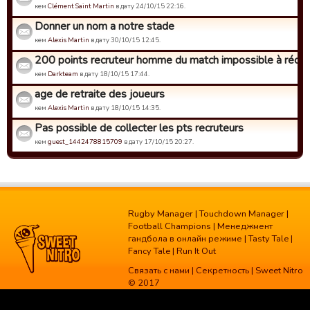
кем
Clément Saint Martin
в дату 24/10/15 22:16.
Donner un nom a notre stade
кем
Alexis Martin
в дату 30/10/15 12:45.
200 points recruteur homme du match impossible à récup
кем
Darkteam
в дату 18/10/15 17:44.
age de retraite des joueurs
кем
Alexis Martin
в дату 18/10/15 14:35.
Pas possible de collecter les pts recruteurs
кем
guest_1442478815709
в дату 17/10/15 20:27.
Rugby Manager
|
Touchdown Manager
|
Football Champions
|
Менеджмент
гандбола в онлайн режиме
|
Tasty Tale
|
Fancy Tale
|
Run It Out
Связать с нами
|
Секретность
| Sweet Nitro
© 2017