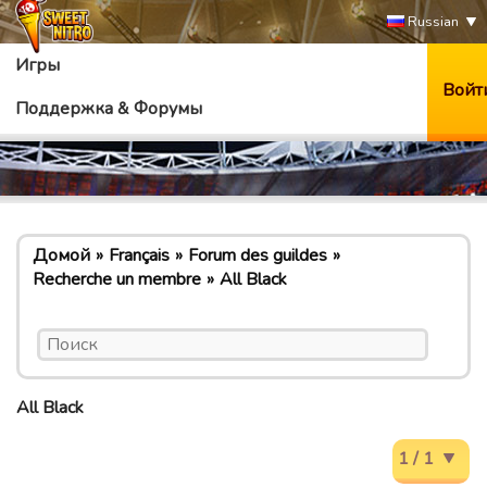
Russian
Игры
Войт
Поддержка & Форумы
Домой
Français
Forum des guildes
Recherche un membre
All Black
All Black
1 / 1