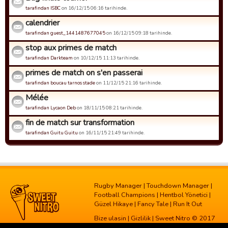
tarafindan ISBC
on 16/12/15 06:16 tarihinde.
calendrier
tarafindan guest_1441487677045
on 16/12/15 09:18 tarihinde.
stop aux primes de match
tarafindan Darkteam
on 10/12/15 11:13 tarihinde.
primes de match on s'en passerai
tarafindan boucau tarnos stade
on 11/12/15 21:16 tarihinde.
Mélée
tarafindan Lycaon Deb
on 18/11/15 08:21 tarihinde.
fin de match sur transformation
tarafindan Guitu Guitu
on 16/11/15 21:49 tarihinde.
Rugby Manager
|
Touchdown Manager
|
Football Champions
|
Hentbol Yönetici
|
Güzel Hikaye
|
Fancy Tale
|
Run It Out
Bize ulasin
|
Gizlilik
| Sweet Nitro © 2017