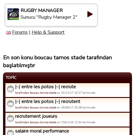
RUGBY MANAGER
Sunucu "Rugby Manager 2"
Forums
|
Help & Support
En son konu boucau tarnos stade tarafından
başlatılmıştır
TOPIC
|-| entre les potos |-| recrute
tarafindan boucau tarnos stade
on 10/12/17 10:27 tarihinde.
|-| entre les potos |-| recrutent
tarafindan boucau tarnos stade
on 16/08/17 20:38 tarihinde.
recrutement joueurs
tarafindan boucau tarnos stade
on 15/01/16 12:53 tarihinde.
salaire moral performance