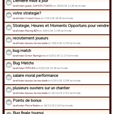
Dernière mise à jour
tarafindan guest_1445191734051
on 19/03/16 11:36 tarihinde.
votre strategie?
tarafindan Vincent Caux
on 17/01/16 18:26 tarihinde.
Strategie, Heures et Moments Opportuns pour vendre un j
tarafindan Racing BZH
on 19/01/16 11:59 tarihinde.
recrutement joueurs
tarafindan boucau tarnos stade
on 15/01/16 12:53 tarihinde.
bug match
tarafindan Simon Teamgarric
on 02/01/16 11:17 tarihinde.
Bug Matchs
tarafindan TOTO-65
on 02/01/16 10:18 tarihinde.
salaire moral performance
tarafindan boucau tarnos stade
on 01/01/16 12:08 tarihinde.
plusieurs ouvriers sur un chantier
tarafindan boucau tarnos stade
on 20/12/15 17:02 tarihinde.
Points de bonus
tarafindan Pierre Redon
on 16/12/15 21:03 tarihinde.
Bug finale tournoi