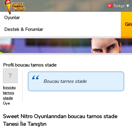
Türkçe
Oyunlar
Giri
Destek & Forumlar
Profil boucau tarnos stade
Boucau tarnos stade
boucau
tarnos
stade
Üye
Sweet Nitro Oyunlarından boucau tarnos stade
Tanesi İle Tanıştın