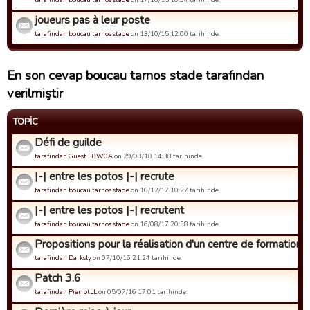
joueurs pas à leur poste
tarafindan boucau tarnos stade
on 13/10/15 12:00 tarihinde.
En son cevap boucau tarnos stade tarafından
verilmiştir
TOPIC
Défi de guilde
tarafindan Guest F8W0A
on 29/08/18 14:38 tarihinde.
|-| entre les potos |-| recrute
tarafindan boucau tarnos stade
on 10/12/17 10:27 tarihinde.
|-| entre les potos |-| recrutent
tarafindan boucau tarnos stade
on 16/08/17 20:38 tarihinde.
Propositions pour la réalisation d'un centre de formation
tarafindan Darksly
on 07/10/16 21:24 tarihinde.
Patch 3.6
tarafindan PierrotLL
on 05/07/16 17:01 tarihinde.