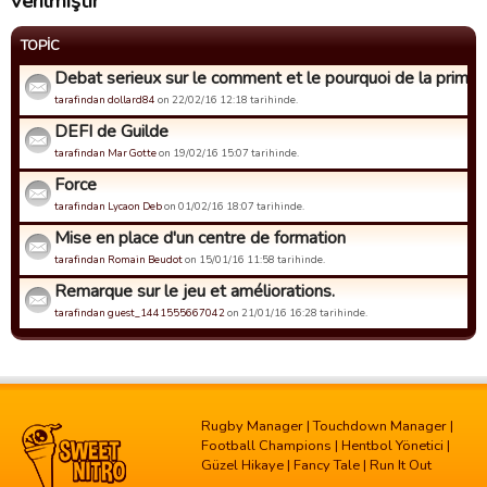
verilmiştir
TOPIC
Debat serieux sur le comment et le pourquoi de la prime d
tarafindan dollard84
on 22/02/16 12:18 tarihinde.
DEFI de Guilde
tarafindan Mar Gotte
on 19/02/16 15:07 tarihinde.
Force
tarafindan Lycaon Deb
on 01/02/16 18:07 tarihinde.
Mise en place d'un centre de formation
tarafindan Romain Beudot
on 15/01/16 11:58 tarihinde.
Remarque sur le jeu et améliorations.
tarafindan guest_1441555667042
on 21/01/16 16:28 tarihinde.
Rugby Manager
|
Touchdown Manager
|
Football Champions
|
Hentbol Yönetici
|
Güzel Hikaye
|
Fancy Tale
|
Run It Out