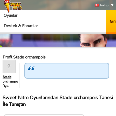
Türkçe
Oyunlar
Giri
Destek & Forumlar
Profil Stade orchampois
Stade
orchampois
Üye
Sweet Nitro Oyunlarından Stade orchampois Tanesi
İle Tanıştın