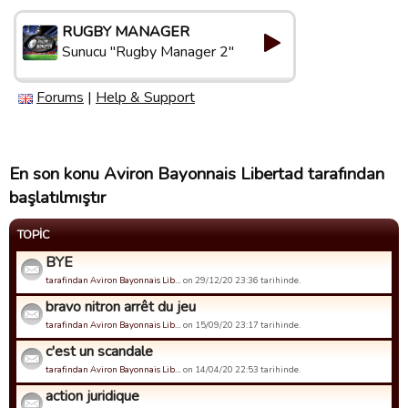
RUGBY MANAGER
Sunucu "Rugby Manager 2"
Forums
|
Help & Support
En son konu Aviron Bayonnais Libertad tarafından
başlatılmıştır
TOPIC
BYE
tarafindan Aviron Bayonnais Lib…
on 29/12/20 23:36 tarihinde.
bravo nitron arrêt du jeu
tarafindan Aviron Bayonnais Lib…
on 15/09/20 23:17 tarihinde.
c'est un scandale
tarafindan Aviron Bayonnais Lib…
on 14/04/20 22:53 tarihinde.
action juridique