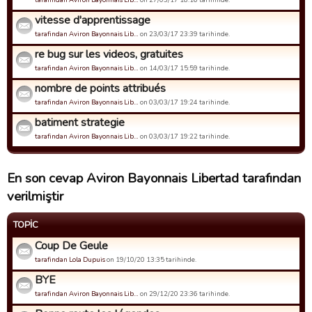
vitesse d'apprentissage
tarafindan Aviron Bayonnais Lib…
on 23/03/17 23:39 tarihinde.
re bug sur les videos, gratuites
tarafindan Aviron Bayonnais Lib…
on 14/03/17 15:59 tarihinde.
nombre de points attribués
tarafindan Aviron Bayonnais Lib…
on 03/03/17 19:24 tarihinde.
batiment strategie
tarafindan Aviron Bayonnais Lib…
on 03/03/17 19:22 tarihinde.
En son cevap Aviron Bayonnais Libertad tarafından
verilmiştir
TOPIC
Coup De Geule
tarafindan Lola Dupuis
on 19/10/20 13:35 tarihinde.
BYE
tarafindan Aviron Bayonnais Lib…
on 29/12/20 23:36 tarihinde.