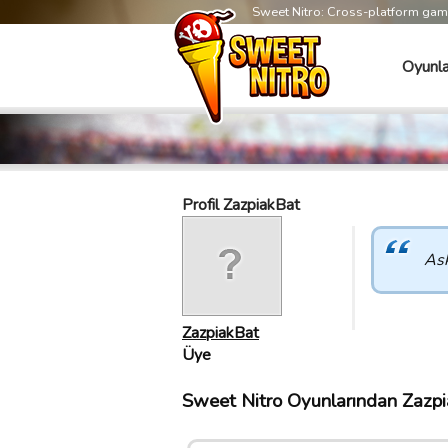
Sweet Nitro: Cross-platform ga
Oyunla
Profil ZazpiakBat
As
ZazpiakBat
Üye
Sweet Nitro Oyunlarından Zazpia