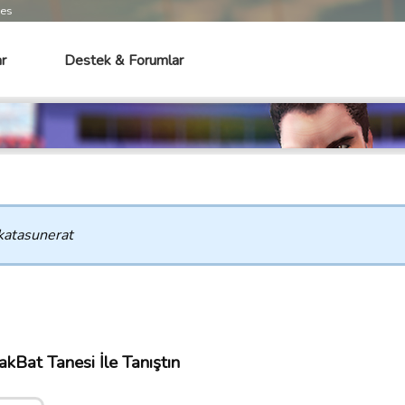
mes
r
Destek & Forumlar
katasunerat
kBat Tanesi İle Tanıştın