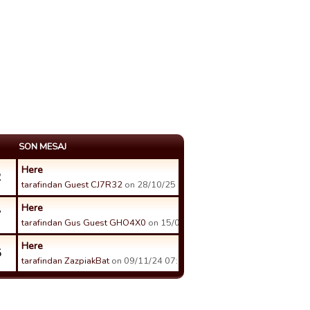
SON MESAJ
Here
2
tarafindan Guest CJ7R32
on 28/10/25 11:26 tarihinde.
Here
7
tarafindan Gus Guest GHO4X0
on 15/08/25 11:56 tarihinde.
Here
5
tarafindan ZazpiakBat
on 09/11/24 07:20 tarihinde.