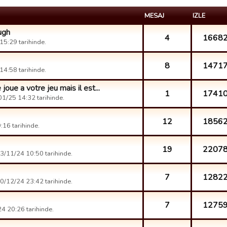
MESAJ
IZLE
ugh
4
1668
5:29 tarihinde.
8
1471
4:58 tarihinde.
joue a votre jeu mais il est...
1
1741
1/25 14:32 tarihinde.
12
1856
16 tarihinde.
19
2207
3/11/24 10:50 tarihinde.
7
1282
0/12/24 23:42 tarihinde.
7
1275
4 20:26 tarihinde.