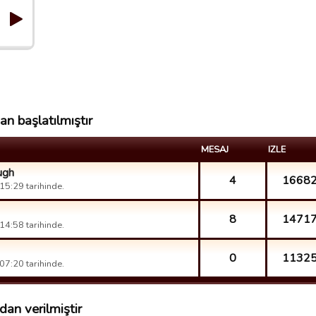
n başlatılmıştır
MESAJ
IZLE
ugh
4
1668
5:29 tarihinde.
8
1471
4:58 tarihinde.
0
1132
7:20 tarihinde.
an verilmiştir