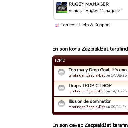
RUGBY MANAGER
Sunucu "Rugby Manager 2"
Forums
|
Help & Support
En son konu ZazpiakBat tarafında
TOPIC
Too many Drop Goal…it’s eno
tarafindan ZazpiakBat
on 14/08/25 1
Drops TROP C TROP
tarafindan ZazpiakBat
on 14/08/25 1
Illusion de domination
tarafindan ZazpiakBat
on 09/11/24 0
En son cevap ZazpiakBat tarafınd