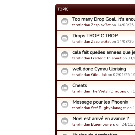
TOPIC
Too many Drop Goal…it’s eno
tarafindan ZazpiakBat
on 14/08/25 1
Drops TROP C TROP
tarafindan ZazpiakBat
on 14/08/25 1
cela fait quelles annees que je 
tarafindan Frederic Thiebaut
on 31/0
well done Cymru Uprising
tarafindan Gilou Jak
on 02/01/25 19:
Cheats
tarafindan The Welsh Dragons
on 1
Message pour les Phoenix
tarafindan Stef RugbyManager
on 1
Noël est arrivé en avance ?
tarafindan Bluemooners
on 24/11/2