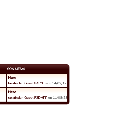
SON MESAJ
Here
6
tarafindan Guest 84EYUS
on 14/09/19 15:59 tarihinde.
Here
9
tarafindan Guest F2DHPP
on 11/08/23 09:09 tarihinde.