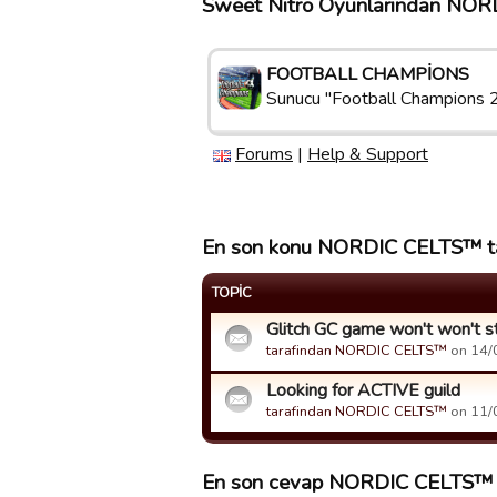
Sweet Nitro Oyunlarından NORD
FOOTBALL CHAMPIONS
Sunucu "Football Champions 
Forums
|
Help & Support
En son konu NORDIC CELTS™ tara
TOPIC
Glitch GC game won't won't st
tarafindan NORDIC CELTS™
on 14/0
Looking for ACTIVE guild
tarafindan NORDIC CELTS™
on 11/0
En son cevap NORDIC CELTS™ ta