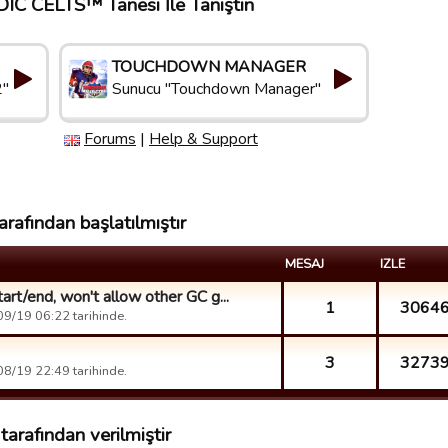
IC CELTS™ Tanesi İle Tanıştın
TOUCHDOWN MANAGER
2"
Sunucu "Touchdown Manager"
Forums
|
Help & Support
fından başlatılmıştır
MESAJ
IZLE
art/end, won't allow other GC g...
1
3064
9/19 06:22 tarihinde.
3
3273
8/19 22:49 tarihinde.
rafından verilmiştir