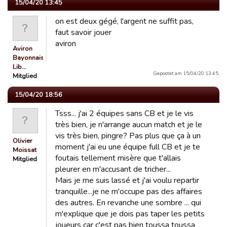
15/04/20 13:45
on est deux gégé, l'argent ne suffit pas,
faut savoir jouer
aviron
Aviron
Bayonnais
Lib…
Gepostet am 15/04/20 13:45.
Mitglied
15/04/20 18:56
Tsss... j'ai 2 équipes sans CB et je le vis
très bien, je n'arrange aucun match et je le
vis très bien, pingre? Pas plus que ça à un
Olivier
moment j'ai eu une équipe full CB et je te
Moissat
foutais tellement misère que t'allais
Mitglied
pleurer en m'accusant de tricher...
Mais je me suis lassé et j'ai voulu repartir
tranquille...je ne m'occupe pas des affaires
des autres. En revanche une sombre ... qui
m'explique que je dois pas taper les petits
joueurs car c'est pas bien toussa toussa