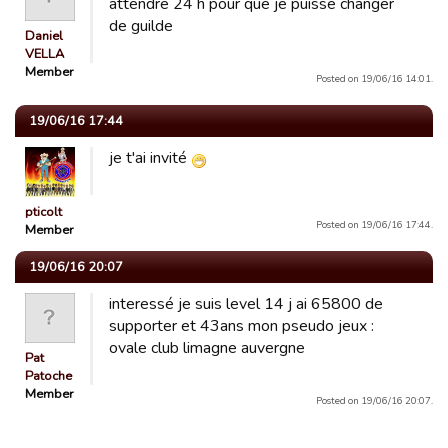
attendre 24 h pour que je puisse changer
de guilde
Daniel
VELLA
Member
Posted on 19/06/16 14:01.
19/06/16 17:44
je t'ai invité
pticolt
Posted on 19/06/16 17:44.
Member
19/06/16 20:07
interessé je suis level 14 j ai 65800 de
supporter et 43ans mon pseudo jeux :
ovale club limagne auvergne
Pat
Patoche
Member
Posted on 19/06/16 20:07.