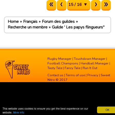
15 / 16
Home
Français
Forum des guildes
Recherche un membre
Guilde ' Les papys flingueurs"
Rugby Manager
|
Touchdown Manager
|
Football Champions
|
Handball Manager
|
Tasty Tale
|
Fancy Tale
|
Run It Out
Contact us
|
Terms of use
|
Privacy
| Sweet
Nitro © 2017
This website uses cookies to ensure you get the best experience on our
OK
website.
More info