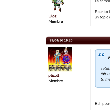
Ils comm
Pour ko 
Uloz
un topic 
Membre
29/04/16 19:20
F
salut
fait 
pticolt
tu me
Membre
Bah pourq