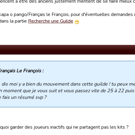
encent à être des anciens justement méritent de se faire mieux 
kapa o pango/Français le François, pour d'éventuelles demandes ul
dans la partie
Recherche une Guilde
rançais Le François :
, dis moi y a bien du mouvement dans cette guilde ! tu peux me 
un moment que je vous suit et vous passez vite de 25 à 22 puis 
 fais un résumé svp ?
uoi garder des joueurs inactifs qui ne partagent pas les kits ?