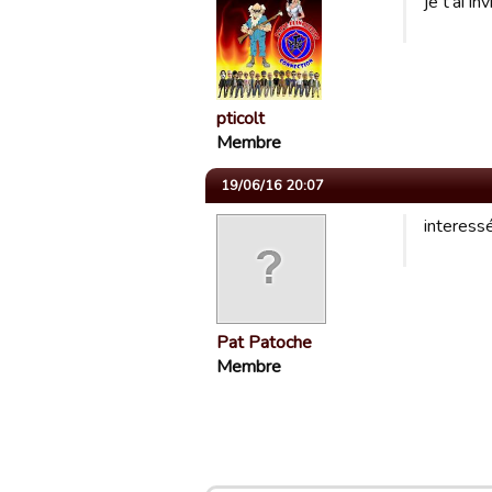
je t'ai in
pticolt
Membre
19/06/16 20:07
interess
Pat Patoche
Membre