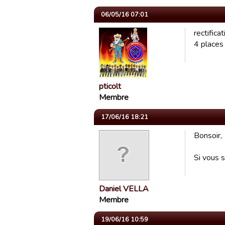
06/05/16 07:01
rectificat
4 places d
pticolt
Membre
17/06/16 18:21
Bonsoir,
Si vous s
Daniel VELLA
Membre
19/06/16 10:59