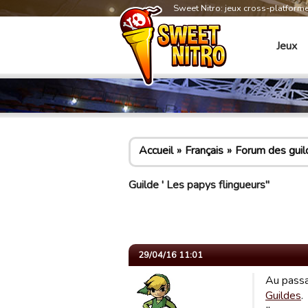
Sweet Nitro: jeux cross-platform
Jeux
Accueil
Français
Forum des guil
Guilde ' Les papys flingueurs"
29/04/16 11:01
Au passag
Guildes
.