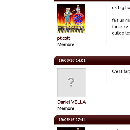
ok big h
fait un m
force xv
guilde le
pticolt
Membre
19/06/16 14:01
C'est fai
Daniel VELLA
Membre
19/06/16 17:44