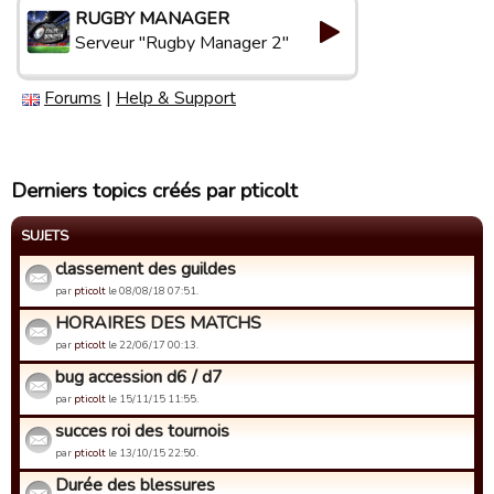
RUGBY MANAGER
Serveur "Rugby Manager 2"
Forums
|
Help & Support
Derniers topics créés par pticolt
SUJETS
classement des guildes
par
pticolt
le 08/08/18 07:51.
HORAIRES DES MATCHS
par
pticolt
le 22/06/17 00:13.
bug accession d6 / d7
par
pticolt
le 15/11/15 11:55.
succes roi des tournois
par
pticolt
le 13/10/15 22:50.
Durée des blessures