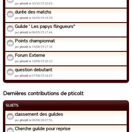
par
pticolt
le 10/10/15 10:03.
durée des matchs
par
pticolt
le 16/09/15 19:35.
Guilde ' Les papys flingueurs"
par
pticolt
le 06/09/15 17:44.
Points championnat
par
pticolt
le 15/08/15 17:19.
Forum Externe
par
pticolt
le 15/08/15 10:13.
question debutant
par
pticolt
le 07/08/15 14:47.
Dernières contributions de pticolt
SUJETS
classement des guildes
par
pticolt
le 08/08/18 07:51.
Cherche guilde pour reprise