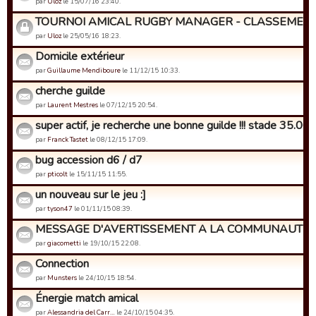
par
Uloz
le 15/07/16 23:40.
TOURNOI AMICAL RUGBY MANAGER - CLASSEMENT
par
Uloz
le 25/05/16 18:23.
Domicile extérieur
par
Guillaume Mendiboure
le 11/12/15 10:33.
cherche guilde
par
Laurent Mestres
le 07/12/15 20:54.
super actif, je recherche une bonne guilde !!! stade 35.000 
par
Franck Tastet
le 08/12/15 17:09.
bug accession d6 / d7
par
pticolt
le 15/11/15 11:55.
un nouveau sur le jeu :]
par
tyson47
le 01/11/15 08:39.
MESSAGE D'AVERTISSEMENT A LA COMMUNAUTE DE
par
giacometti
le 19/10/15 22:08.
Connection
par
Munsters
le 24/10/15 18:54.
Énergie match amical
par
Alessandria del Carr…
le 24/10/15 04:35.