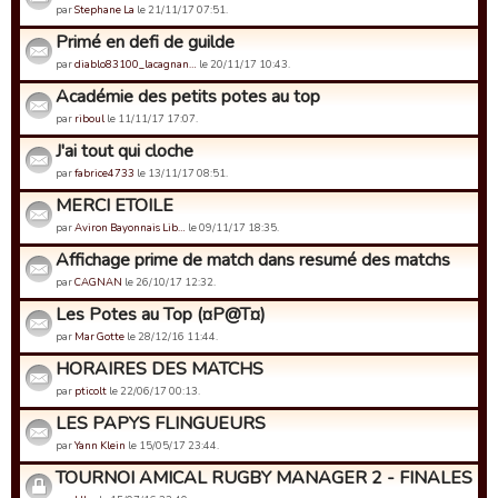
par
Stephane La
le 21/11/17 07:51.
Primé en defi de guilde
par
diablo83100_lacagnan…
le 20/11/17 10:43.
Académie des petits potes au top
par
riboul
le 11/11/17 17:07.
J'ai tout qui cloche
par
fabrice4733
le 13/11/17 08:51.
MERCI ETOILE
par
Aviron Bayonnais Lib…
le 09/11/17 18:35.
Affichage prime de match dans resumé des matchs
par
CAGNAN
le 26/10/17 12:32.
Les Potes au Top (¤P@T¤)
par
Mar Gotte
le 28/12/16 11:44.
HORAIRES DES MATCHS
par
pticolt
le 22/06/17 00:13.
LES PAPYS FLINGUEURS
par
Yann Klein
le 15/05/17 23:44.
TOURNOI AMICAL RUGBY MANAGER 2 - FINALES