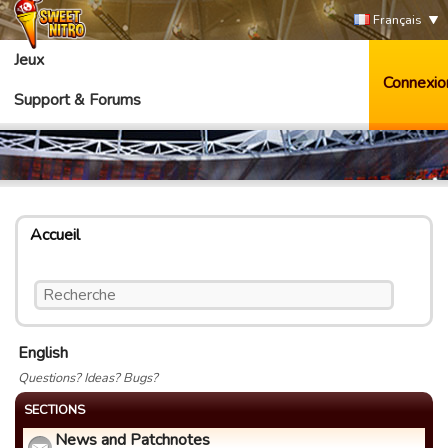
Français
Jeux
Connexio
Support & Forums
Accueil
English
Questions? Ideas? Bugs?
SECTIONS
News and Patchnotes