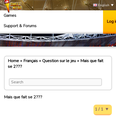
English
Games
Log i
Support & Forums
Home
Français
Question sur le jeu
Mais que fait
se 2???
Mais que fait se 2???
1 / 1