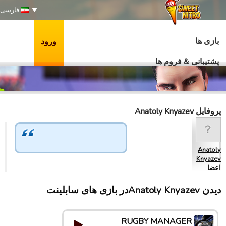
فارسی
بازی ها
ورود
پشتیبانی & فروم ها
پروفایل Anatoly Knyazev
Anatoly
Knyazev
اعضا
دیدن Anatoly Knyazevدر بازی های سابلینت
RUGBY MANAGER