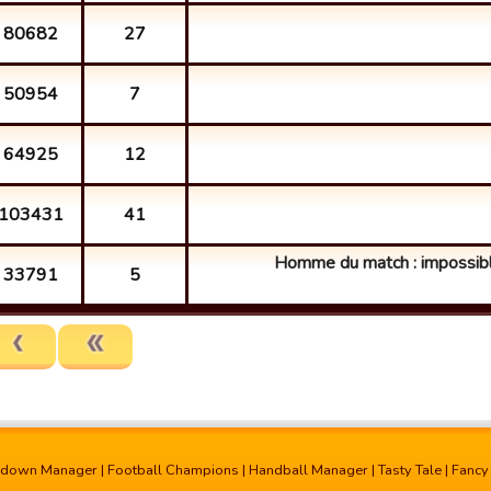
80682
27
50954
7
64925
12
103431
41
Homme du match : impossibl
33791
5
hdown Manager
|
Football Champions
|
Handball Manager
|
Tasty Tale
|
Fancy