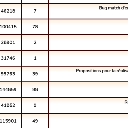
Bug match d'e
46218
7
100415
78
28901
2
31746
1
Propositions pour la réalis
99763
39
144859
88
R
41852
9
115901
49