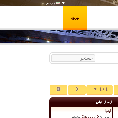
فارسی
ورود
1 / 1
ارسال قبلی
اینجا
. درتاریخ
Cassoul40
توسط