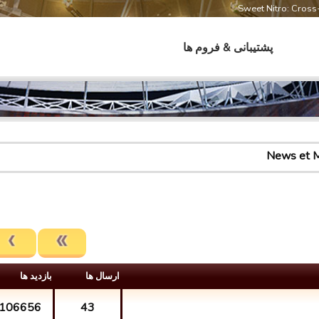
Sweet Nitro: Cros
پشتیبانی & فروم ها
News et M
ارسال ها
بازدید ها
106656
43