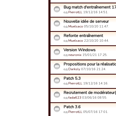
Bug match d'entraînement 
од
PierrotLL
19/12/16 14:51.
Nouvelle idée de serveur
од
Muelsaco
05/10/20 11:47.
Refonte entraînement
од
Muelsaco
22/10/20 10:44.
Version Windows
од
neuronix
15/01/21 17:25.
Propositions pour la réalisat
од
Darksly
07/10/16 21:24.
Patch 5.3
од
PierrotLL
19/12/16 14:16.
Recrutement de modérateur(
од
fada623
03/06/16 08:55.
Patch 3.6
од
PierrotLL
05/07/16 17:01.