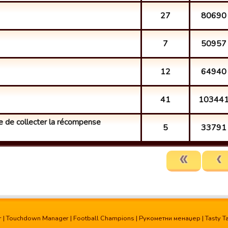
27
80690
7
50957
12
64940
41
10344
 de collecter la récompense
5
33791
r
|
Touchdown Manager
|
Football Champions
|
Рукометни менаџер
|
Tasty T