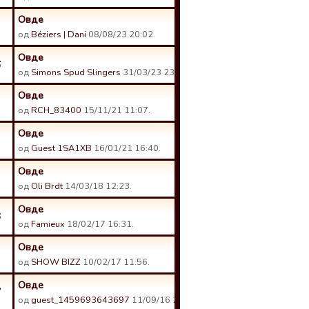
Овде
од
Béziers | Dani
08/08/23 20:02.
Овде
6
од
Simons Spud Slingers
31/03/23 23:38.
Овде
од
RCH_83400
15/11/21 11:07.
Овде
од
Guest 1SA1XB
16/01/21 16:40.
Овде
од
Oli Brdt
14/03/18 12:23.
Овде
3
од
Famieux
18/02/17 16:31.
Овде
од
SHOW BIZZ
10/02/17 11:56.
Овде
7
од
guest_1459693643697
11/09/16 20:48.