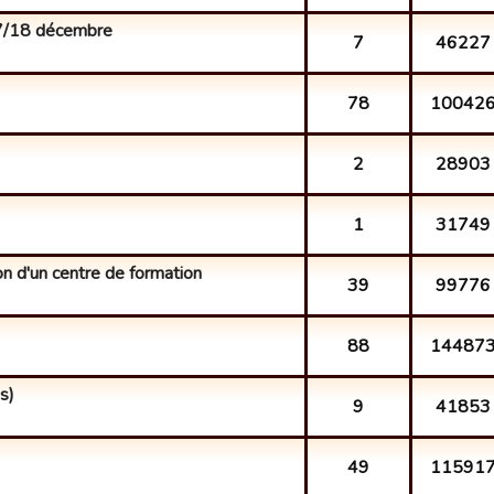
17/18 décembre
7
46227
78
10042
2
28903
1
31749
ion d'un centre de formation
39
99776
88
14487
s)
9
41853
49
11591