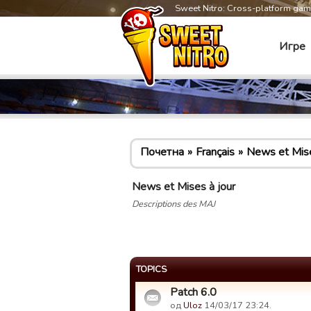
Sweet Nitro: Cross-platform ga
Игре
Почетна
Français
News et Mise
News et Mises à jour
Descriptions des MAJ
TOPICS
Patch 6.0
од
Uloz
14/03/17 23:24.