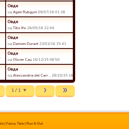
Овде
од
Agen Rubgym
09/07/16 01:28.
Овде
од
Tibo Ifsi
26/05/16 22:44.
Овде
од
Damien Durant
23/02/16 15:41.
Овде
1
од
Olivier Cau
16/12/15 08:50.
Овде
од
Alessandria del Carr…
28/10/15 16:19.
1 / 1
ale
|
Fancy Tale
|
Run It Out