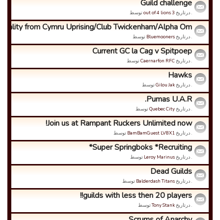
Guild challenge
. درتاریخ
3 out of 4 lions
توسط
ntality from Cymru Uprising/Club Twickenham/Alpha Om...
. درتاریخ
Bluemooners
توسط
Current GC la Cag v Spitpoep
. درتاریخ
Caernarfon RFC
توسط
Hawks
. درتاریخ
Gilou Jak
توسط
Pumas U.A.R.
. درتاریخ
Quebec City
توسط
Join us at Rampant Ruckers Unlimited now!
. درتاریخ
BamBamGuest LV8X1
توسط
Super Springboks *Recruiting*
. درتاریخ
Leroy Marinus
توسط
Dead Guilds
. درتاریخ
Balderdash Titans
توسط
guilds with less then 20 players!!
. درتاریخ
Tony Stank
توسط
Scrums of Anarchy