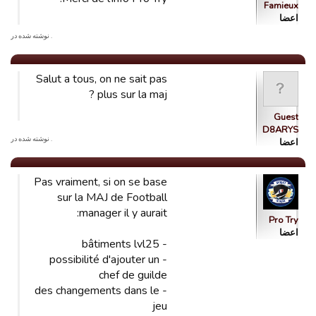
Famieux
اعضا
. نوشته شده در
Salut a tous, on ne sait pas
plus sur la maj ?
Guest
D8ARYS
. نوشته شده در
اعضا
Pas vraiment, si on se base
sur la MAJ de Football
manager il y aurait:
Pro Try
اعضا
- bâtiments lvl25
- possibilité d'ajouter un
chef de guilde
- des changements dans le
jeu